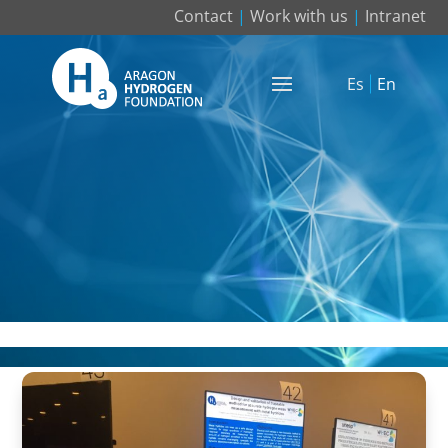
Contact
|
Work with us
|
Intranet
Es
En