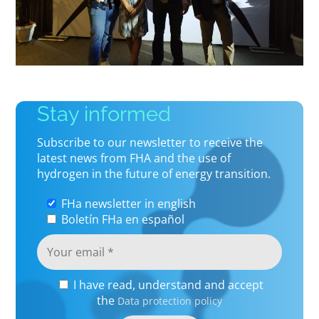
Stay informed
Subscribe to our newsletter to receive the
latest news from FHA and the use of
hydrogen in the future of energy transition.
FHa newsletter in english
Boletín FHa en español
I have read, understand and accept
the
Data protection policy