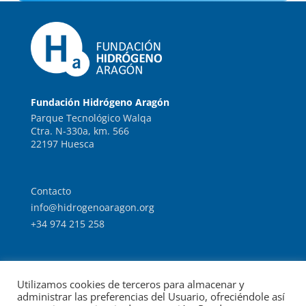
Fundación Hidrógeno Aragón
Parque Tecnológico Walqa
Ctra. N-330a, km. 566
22197 Huesca
Contacto
info@hidrogenoaragon.org
+34 974 215 258
Trabaja con nosotros
Utilizamos cookies de terceros para almacenar y
Intranet
administrar las preferencias del Usuario, ofreciéndole así