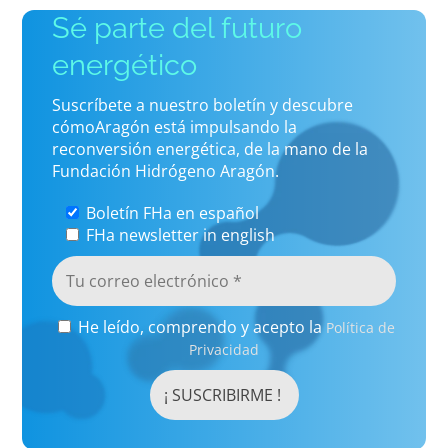
Sé parte del futuro
energético
Suscríbete a nuestro boletín y descubre
cómoAragón está impulsando la
reconversión energética, de la mano de la
Fundación Hidrógeno Aragón.
Boletín FHa en español
FHa newsletter in english
He leído, comprendo y acepto la
Política de
Privacidad