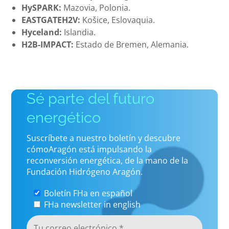
HySPARK:
Mazovia, Polonia.
EASTGATEH2V:
Košice, Eslovaquia.
Hyceland:
Islandia.
H2B-IMPACT:
Estado de Bremen, Alemania.
Sé parte del futuro
energético
Suscríbete a nuestro boletín y descubre
cómoAragón está impulsando la
reconversión energética, de la mano de la
Fundación Hidrógeno Aragón.
Boletín FHa en español
FHa newsletter in english