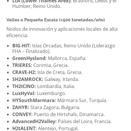
LtA (Lower Thames Area):
Bradford, Leeds y el
Humber, Reino Unido.
Valles a Pequeña Escala (>500 toneladas/año)
Nodos de innovación y aplicaciones locales de alta
eficiencia:
BIG-HIT:
Islas Orcadas, Reino Unido (Liderazgo
FHA – Finalizado).
GreenHysland:
Mallorca, España.
TRIERES:
Corintia, Grecia.
CRAVE-H2:
Isla de Creta, Grecia.
SH2AMROCK:
Galway, Irlanda.
TH2ICINO:
Lombardía, Italia.
LuxHyVal:
Luxemburgo.
HYSouthMarmara:
Mármara Sur, Turquía.
ZAHYR:
Stara Zagora, Bulgaria.
CONVEY:
Puerto de Hirtshals, Dinamarca.
AdvancedH2Valley:
Países del Loira, Francia.
H2tALENT:
Alentejo, Portugal.