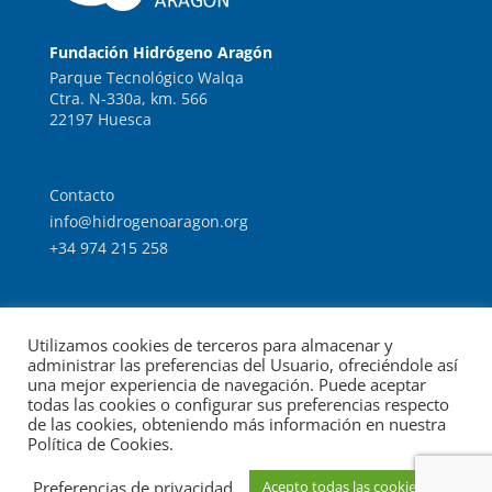
Fundación Hidrógeno Aragón
Parque Tecnológico Walqa
Ctra. N-330a, km. 566
22197 Huesca
Contacto
info@hidrogenoaragon.org
+34 974 215 258
Trabaja con nosotros
Utilizamos cookies de terceros para almacenar y
Intranet
administrar las preferencias del Usuario, ofreciéndole así
una mejor experiencia de navegación. Puede aceptar
todas las cookies o configurar sus preferencias respecto
de las cookies, obteniendo más información en nuestra
Política de Cookies.
© Fundación para el Desarrollo de las Nuevas Tecnologías
Preferencias de privacidad
Acepto todas las cookies
Información legal
Política
del Hidrógeno en Aragón.
|
|