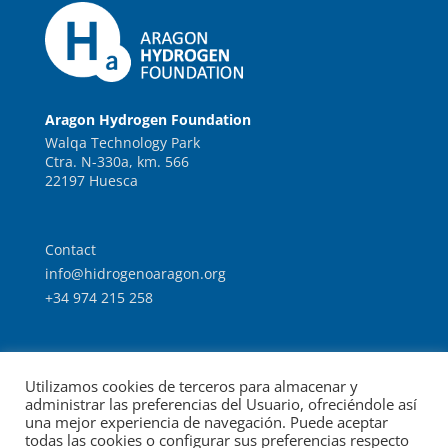
Aragon Hydrogen Foundation
Walqa Technology Park
Ctra. N-330a, km. 566
22197 Huesca
Contact
info@hidrogenoaragon.org
+34 974 215 258
Work with us
Utilizamos cookies de terceros para almacenar y
Intranet
administrar las preferencias del Usuario, ofreciéndole así
una mejor experiencia de navegación. Puede aceptar
todas las cookies o configurar sus preferencias respecto