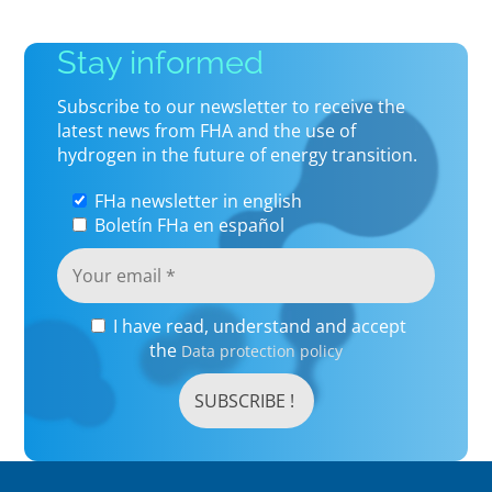
Stay informed
Subscribe to our newsletter to receive the
latest news from FHA and the use of
hydrogen in the future of energy transition.
FHa newsletter in english
Boletín FHa en español
I have read, understand and accept
the
Data protection policy