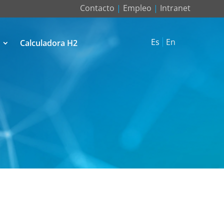
Contacto
|
Empleo
|
Intranet
Es
En
Calculadora H2