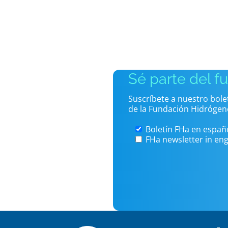
Sé parte del f
Suscríbete a nuestro bol
de la Fundación Hidrógen
Boletín FHa en españ
FHa newsletter in eng