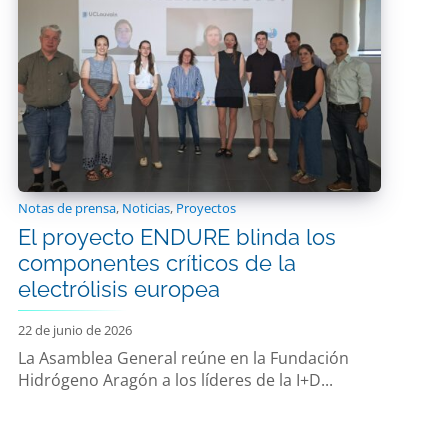
Notas de prensa
,
Noticias
,
Proyectos
El proyecto ENDURE blinda los
componentes críticos de la
electrólisis europea
22 de junio de 2026
La Asamblea General reúne en la Fundación
Hidrógeno Aragón a los líderes de la I+D...