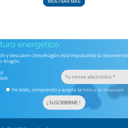
MOSTRAR MÁS
uturo energético
etín y descubre cómoAragón está impulsando la reconversió
o Aragón.
ol
lish
He leído, comprendo y acepto la
Política de Privacidad