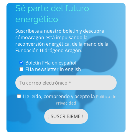
Sé parte del futuro
energético
Suscríbete a nuestro boletín y descubre
cómoAragón está impulsando la
reconversión energética, de la mano de la
Fundación Hidrógeno Aragón.
Boletín FHa en español
FHa newsletter in english
He leído, comprendo y acepto la
Política de
Privacidad