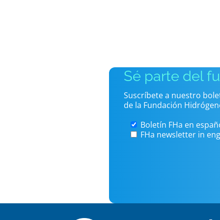
Sé parte del f
Suscríbete a nuestro bol
de la Fundación Hidrógen
Boletín FHa en españ
FHa newsletter in eng