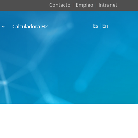
Contacto
|
Empleo
|
Intranet
Es
En
Calculadora H2