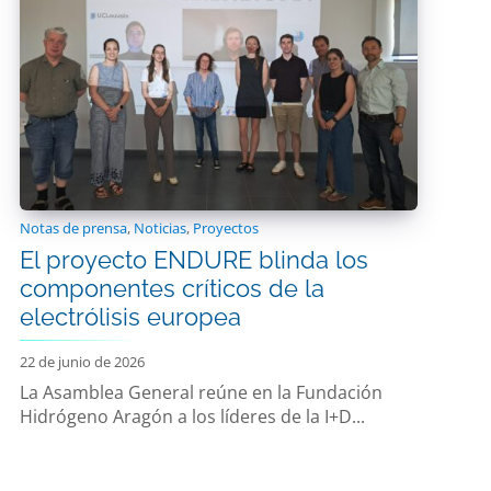
Notas de prensa
,
Noticias
,
Proyectos
El proyecto ENDURE blinda los
componentes críticos de la
electrólisis europea
22 de junio de 2026
La Asamblea General reúne en la Fundación
Hidrógeno Aragón a los líderes de la I+D...