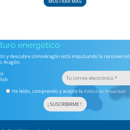
MOSTRAR MÁS
uturo energético
etín y descubre cómoAragón está impulsando la reconversió
o Aragón.
ol
lish
He leído, comprendo y acepto la
Política de Privacidad