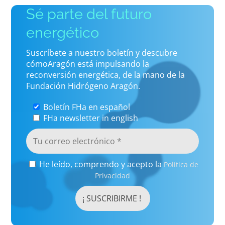
Sé parte del futuro
energético
Suscríbete a nuestro boletín y descubre
cómoAragón está impulsando la
reconversión energética, de la mano de la
Fundación Hidrógeno Aragón.
Boletín FHa en español
FHa newsletter in english
He leído, comprendo y acepto la
Política de
Privacidad