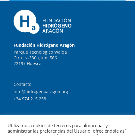
Fundación Hidrógeno Aragón
Parque Tecnológico Walqa
Ctra. N-330a, km. 566
22197 Huesca
Contacto
info@hidrogenoaragon.org
+34 974 215 258
Trabaja con nosotros
Utilizamos cookies de terceros para almacenar y
Intranet
administrar las preferencias del Usuario, ofreciéndole así