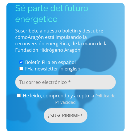
Sé parte del futuro
energético
Suscríbete a nuestro boletín y descubre
cómoAragón está impulsando la
reconversión energética, de la mano de la
Fundación Hidrógeno Aragón.
Boletín FHa en español
FHa newsletter in english
He leído, comprendo y acepto la
Política de
Privacidad