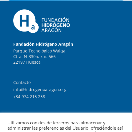
Fundación Hidrógeno Aragón
Parque Tecnológico Walqa
Ctra. N-330a, km. 566
22197 Huesca
Contacto
info@hidrogenoaragon.org
+34 974 215 258
Trabaja con nosotros
Utilizamos cookies de terceros para almacenar y
Intranet
administrar las preferencias del Usuario, ofreciéndole así