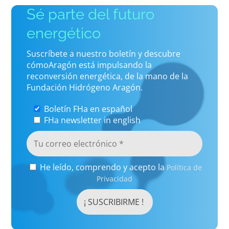
Sé parte del futuro
energético
Suscríbete a nuestro boletín y descubre
cómoAragón está impulsando la
reconversión energética, de la mano de la
Fundación Hidrógeno Aragón.
Boletín FHa en español
FHa newsletter in english
He leído, comprendo y acepto la
Política de
Privacidad