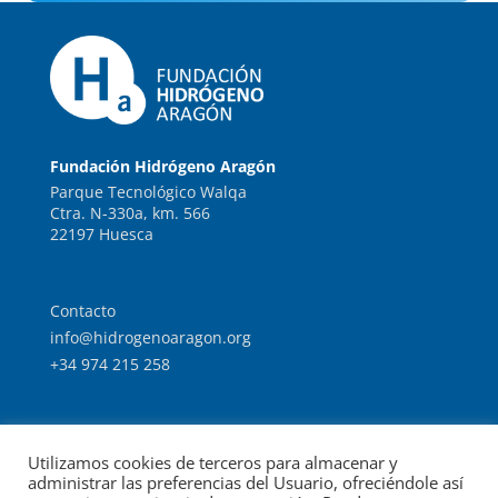
Fundación Hidrógeno Aragón
Parque Tecnológico Walqa
Ctra. N-330a, km. 566
22197 Huesca
Contacto
info@hidrogenoaragon.org
+34 974 215 258
Trabaja con nosotros
Utilizamos cookies de terceros para almacenar y
Intranet
administrar las preferencias del Usuario, ofreciéndole así