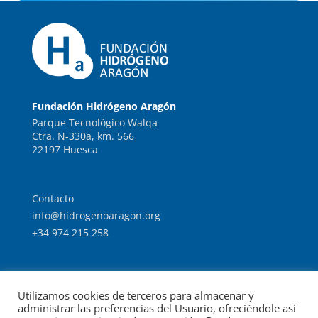
Fundación Hidrógeno Aragón
Parque Tecnológico Walqa
Ctra. N-330a, km. 566
22197 Huesca
Contacto
info@hidrogenoaragon.org
+34 974 215 258
Trabaja con nosotros
Utilizamos cookies de terceros para almacenar y
Intranet
administrar las preferencias del Usuario, ofreciéndole así