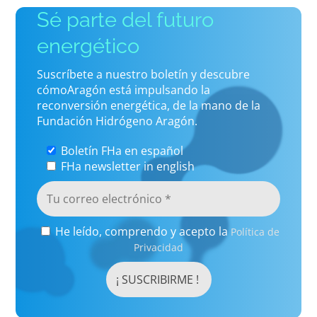
Sé parte del futuro
energético
Suscríbete a nuestro boletín y descubre
cómoAragón está impulsando la
reconversión energética, de la mano de la
Fundación Hidrógeno Aragón.
Boletín FHa en español
FHa newsletter in english
He leído, comprendo y acepto la
Política de
Privacidad