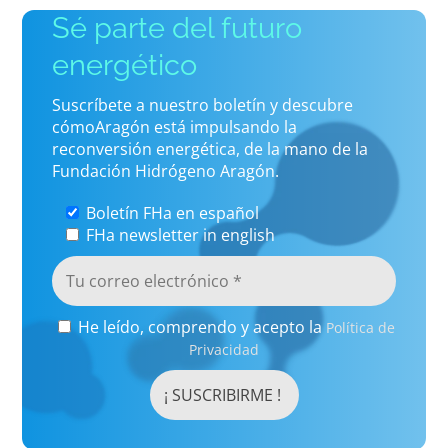
Sé parte del futuro
energético
Suscríbete a nuestro boletín y descubre
cómoAragón está impulsando la
reconversión energética, de la mano de la
Fundación Hidrógeno Aragón.
Boletín FHa en español
FHa newsletter in english
He leído, comprendo y acepto la
Política de
Privacidad