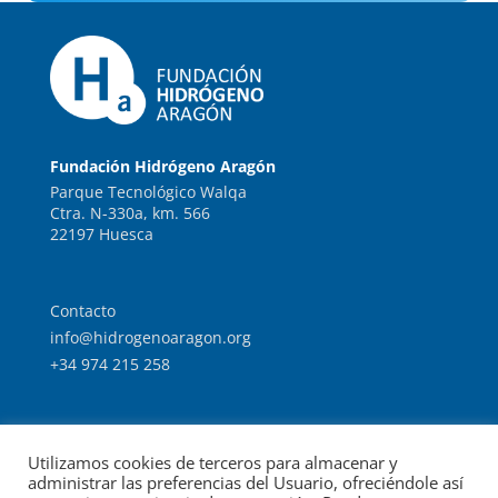
Fundación Hidrógeno Aragón
Parque Tecnológico Walqa
Ctra. N-330a, km. 566
22197 Huesca
Contacto
info@hidrogenoaragon.org
+34 974 215 258
Trabaja con nosotros
Utilizamos cookies de terceros para almacenar y
Intranet
administrar las preferencias del Usuario, ofreciéndole así