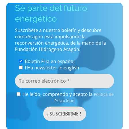
Sé parte del futuro
energético
Suscríbete a nuestro boletín y descubre
cómoAragón está impulsando la
reconversión energética, de la mano de la
Fundación Hidrógeno Aragón.
Boletín FHa en español
FHa newsletter in english
He leído, comprendo y acepto la
Política de
Privacidad