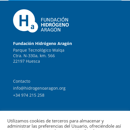
Fundación Hidrógeno Aragón
Parque Tecnológico Walqa
Ctra. N-330a, km. 566
22197 Huesca
Contacto
info@hidrogenoaragon.org
+34 974 215 258
Trabaja con nosotros
Utilizamos cookies de terceros para almacenar y
Intranet
administrar las preferencias del Usuario, ofreciéndole así