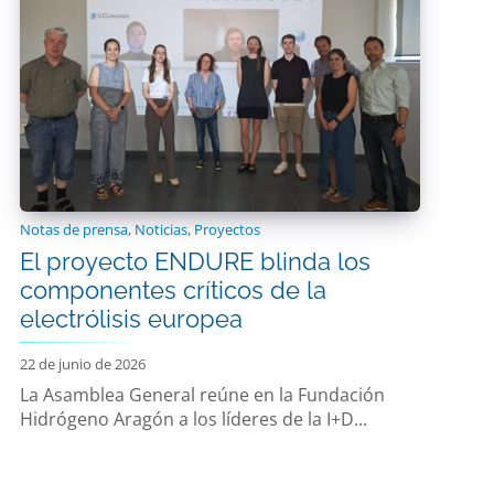
Notas de prensa
,
Noticias
,
Proyectos
El proyecto ENDURE blinda los
componentes críticos de la
electrólisis europea
22 de junio de 2026
La Asamblea General reúne en la Fundación
Hidrógeno Aragón a los líderes de la I+D...