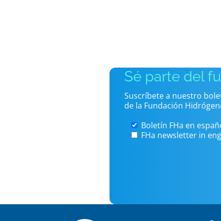
Sé parte del f
Suscríbete a nuestro bol
de la Fundación Hidrógen
Boletín FHa en españ
FHa newsletter in eng