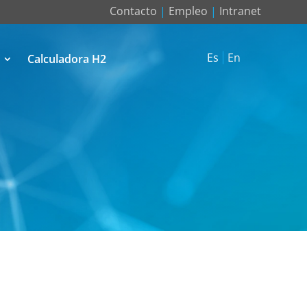
Contacto
|
Empleo
|
Intranet
Es
En
Calculadora H2