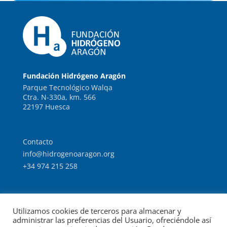
Fundación Hidrógeno Aragón
Parque Tecnológico Walqa
Ctra. N-330a, km. 566
22197 Huesca
Contacto
info@hidrogenoaragon.org
+34 974 215 258
Trabaja con nosotros
Utilizamos cookies de terceros para almacenar y
Intranet
administrar las preferencias del Usuario, ofreciéndole así