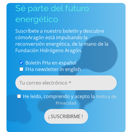
Sé parte del futuro
energético
Suscríbete a nuestro boletín y descubre
cómoAragón está impulsando la
reconversión energética, de la mano de la
Fundación Hidrógeno Aragón.
Boletín FHa en español
FHa newsletter in english
He leído, comprendo y acepto la
Política de
Privacidad