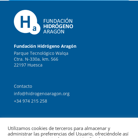
Fundación Hidrógeno Aragón
Parque Tecnológico Walqa
Ctra. N-330a, km. 566
22197 Huesca
Contacto
info@hidrogenoaragon.org
+34 974 215 258
Trabaja con nosotros
Utilizamos cookies de terceros para almacenar y
Intranet
administrar las preferencias del Usuario, ofreciéndole así