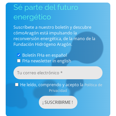
Sé parte del futuro
energético
Suscríbete a nuestro boletín y descubre
cómoAragón está impulsando la
reconversión energética, de la mano de la
Fundación Hidrógeno Aragón.
Boletín FHa en español
FHa newsletter in english
He leído, comprendo y acepto la
Política de
Privacidad