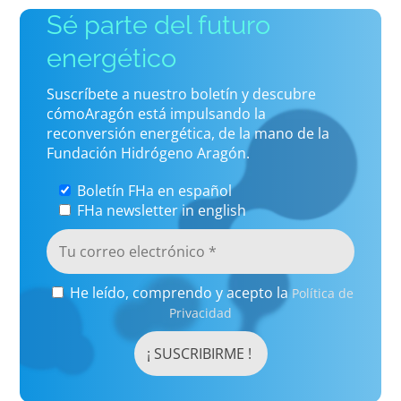
Sé parte del futuro
energético
Suscríbete a nuestro boletín y descubre
cómoAragón está impulsando la
reconversión energética, de la mano de la
Fundación Hidrógeno Aragón.
Boletín FHa en español
FHa newsletter in english
He leído, comprendo y acepto la
Política de
Privacidad