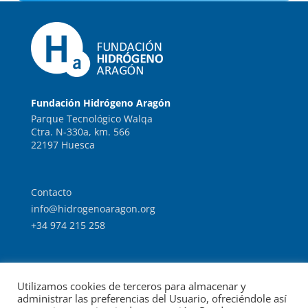
Fundación Hidrógeno Aragón
Parque Tecnológico Walqa
Ctra. N-330a, km. 566
22197 Huesca
Contacto
info@hidrogenoaragon.org
+34 974 215 258
Trabaja con nosotros
Utilizamos cookies de terceros para almacenar y
Intranet
administrar las preferencias del Usuario, ofreciéndole así