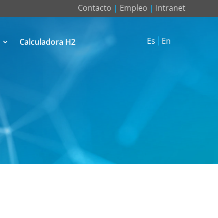
Contacto
|
Empleo
|
Intranet
Es
En
Calculadora H2