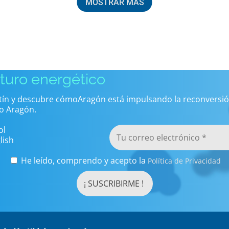
MOSTRAR MÁS
uturo energético
etín y descubre cómoAragón está impulsando la reconversió
o Aragón.
ol
lish
He leído, comprendo y acepto la
Política de Privacidad