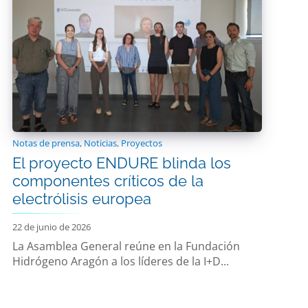
Notas de prensa
,
Noticias
,
Proyectos
El proyecto ENDURE blinda los
componentes críticos de la
electrólisis europea
22 de junio de 2026
La Asamblea General reúne en la Fundación
Hidrógeno Aragón a los líderes de la I+D...