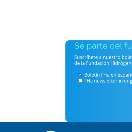
Sé parte del f
Suscríbete a nuestro bol
de la Fundación Hidrógen
Boletín FHa en españ
FHa newsletter in eng