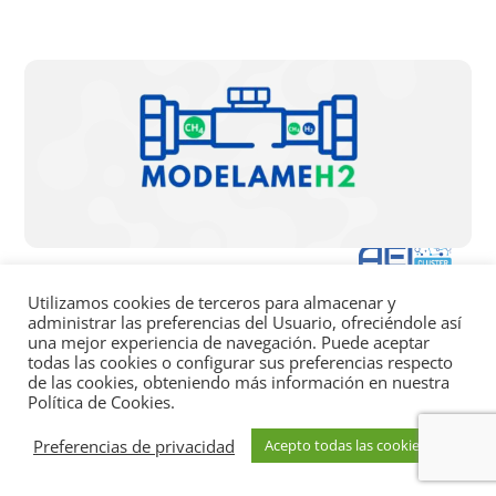
Utilizamos cookies de terceros para almacenar y
MODELAMEH2
administrar las preferencias del Usuario, ofreciéndole así
una mejor experiencia de navegación. Puede aceptar
todas las cookies o configurar sus preferencias respecto
01/05/2023
14/04/2024
de las cookies, obteniendo más información en nuestra
Política de Cookies.
Modelado y automatización de procesos
Preferencias de privacidad
Acepto todas las cookies
optimizados de producción, distribución y usos
finales de hidrógeno y biometano que contemplan