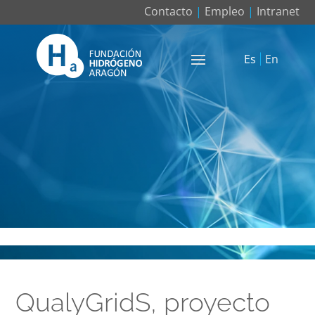
Contacto
|
Empleo
|
Intranet
Es
En
QualyGridS, proyecto