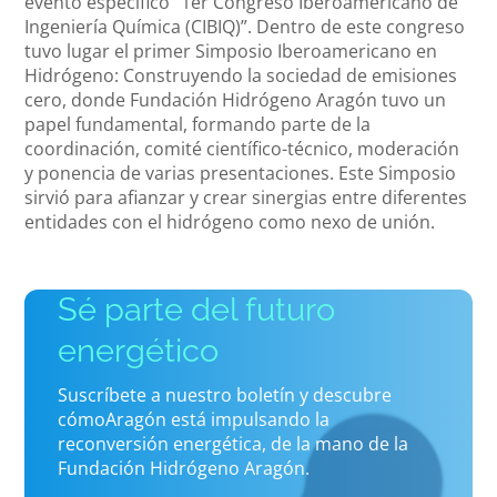
evento específico “1er Congreso Iberoamericano de
Ingeniería Química (CIBIQ)”. Dentro de este congreso
tuvo lugar el primer Simposio Iberoamericano en
Hidrógeno: Construyendo la sociedad de emisiones
cero, donde Fundación Hidrógeno Aragón tuvo un
papel fundamental, formando parte de la
coordinación, comité científico-técnico, moderación
y ponencia de varias presentaciones. Este Simposio
sirvió para afianzar y crear sinergias entre diferentes
entidades con el hidrógeno como nexo de unión.
Sé parte del futuro
energético
Suscríbete a nuestro boletín y descubre
cómoAragón está impulsando la
reconversión energética, de la mano de la
Fundación Hidrógeno Aragón.