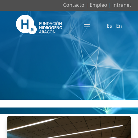
Contacto
|
Empleo
|
Intranet
Es
En