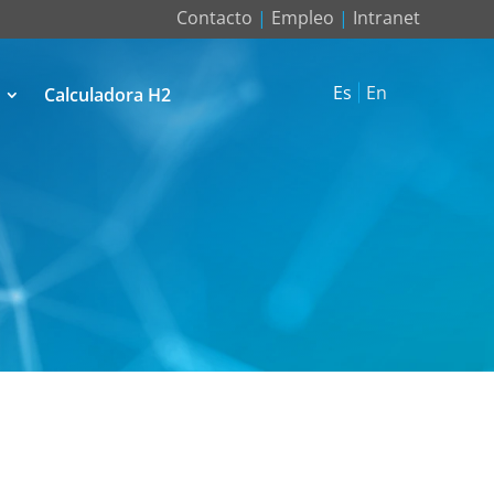
Contacto
|
Empleo
|
Intranet
Es
En
Calculadora H2