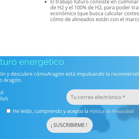
El trabajo futuro consiste en culmina
de H2 y el 100% de H2, para poder tra
económico (que busca calcular costes 
cómo de alineados están con el marco
uturo energético
etín y descubre cómoAragón está impulsando la reconversió
o Aragón.
ol
lish
He leído, comprendo y acepto la
Política de Privacidad