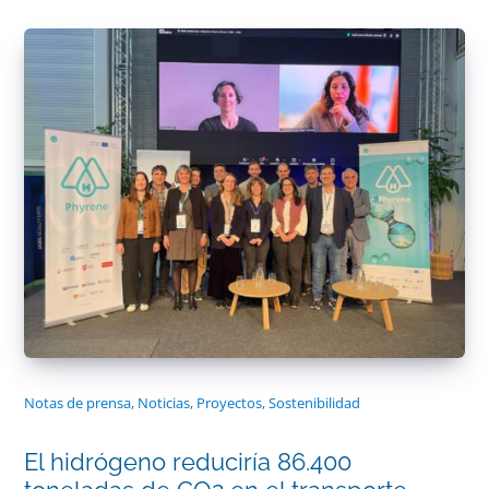
Notas de prensa
,
Noticias
,
Proyectos
,
Sostenibilidad
El hidrógeno reduciría 86.400