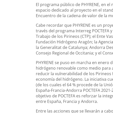
El programa público de PHYRENE, en el 
espacio dedicado al proyecto en el stand
Encuentro de la cadena de valor de la m
Cabe recordar que PHYRENE es un proyec
través del programa Interreg POCTEFA y 
Trabajo de los Pirineos (CTP); el Ente Va
Fundación Hidrógeno Aragón; la Agencia
la Generalitat de Catalunya; Andorra De
Consejo Regional de Occitania; y el Cons
PHYRENE se puso en marcha en enero de 
hidrógeno renovable como medio para a
reducir la vulnerabilidad de los Pirineos
economía del hidrógeno. La iniciativa c
(de los cuales el 64 % procede de la Uni
España-Francia-Andorra POCTEFA 2021-202
objetivo de POCTEFA es reforzar la integ
entre España, Francia y Andorra.
Entre las acciones que se llevarán a cabo