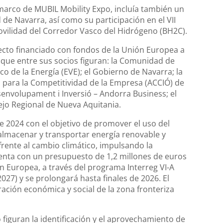
marco de MUBIL Mobility Expo, incluía también un
 de Navarra, así como su participación en el VII
ovilidad del Corredor Vasco del Hidrógeno (BH2C).
to financiado con fondos de la Unión Europea a
que entre sus socios figuran: la Comunidad de
sco de la Energía (EVE); el Gobierno de Navarra; la
 para la Competitividad de la Empresa (ACCIÓ) de
senvolupament i Inversió – Andorra Business; el
ejo Regional de Nueva Aquitania.
2024 con el objetivo de promover el uso del
lmacenar y transportar energía renovable y
 frente al cambio climático, impulsando la
uenta con un presupuesto de 1,2 millones de euros
ón Europea, a través del programa Interreg VI-A
7) y se prolongará hasta finales de 2026. El
ración económica y social de la zona fronteriza
 figuran la identificación y el aprovechamiento de