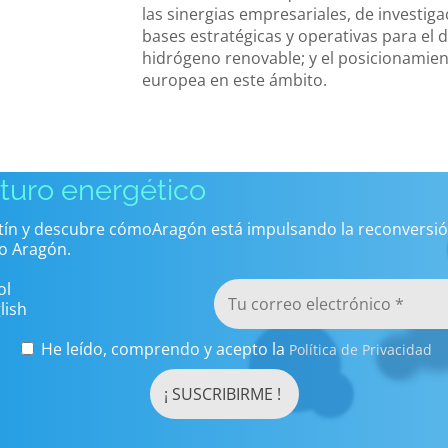
las sinergias empresariales, de investigac
bases estratégicas y operativas para el 
hidrógeno renovable; y el posicionamient
europea en este ámbito.
uturo energético
etín y descubre cómoAragón está impulsando la reconversió
o Aragón.
ol
lish
He leído, comprendo y acepto la
Política de Privacidad