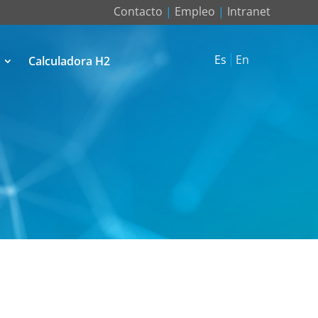
Contacto
|
Empleo
|
Intranet
Es
En
Calculadora H2