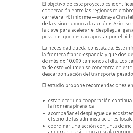
El objetivo de este proyecto es identifi
cooperación entre las regiones miembros
carretera. «El informe —subraya Christe
de la visión común a la acción». Asimism
la clave para acelerar el despliegue, gan
privados que desean apostar por el hidr
La necesidad queda constatada. Este in
la frontera franco-española y que dos de 
de más de 10.000 camiones al día. Los cam
% de este volumen se concentra en estos
descarbonización del transporte pesado e
El estudio propone recomendaciones en 
establecer una cooperación continua s
la frontera pirenaica
acompañar el despliegue de ecosiste
el seno de las administraciones locale
coordinar una acción conjunta de inci
andorrano, así como a escala europea