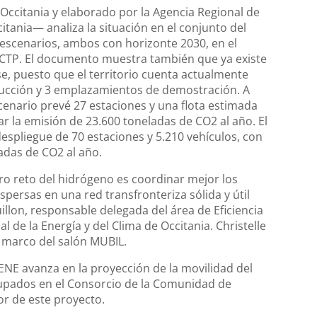
Occitania y elaborado por la Agencia Regional de
citania— analiza la situación en el conjunto del
 escenarios, ambos con horizonte 2030, en el
 CTP. El documento muestra también que ya existe
e, puesto que el territorio cuenta actualmente
rucción y 3 emplazamientos de demostración. A
scenario prevé 27 estaciones y una flota estimada
tar la emisión de 23.600 toneladas de CO2 al año. El
spliegue de 70 estaciones y 5.210 vehículos, con
adas de CO2 al año.
o reto del hidrógeno es coordinar mejor los
spersas en una red transfronteriza sólida y útil
uillon, responsable delegada del área de Eficiencia
 de la Energía y del Clima de Occitania. Christelle
l marco del salón MUBIL.
ENE avanza en la proyección de la movilidad del
rupados en el Consorcio de la Comunidad de
or de este proyecto.