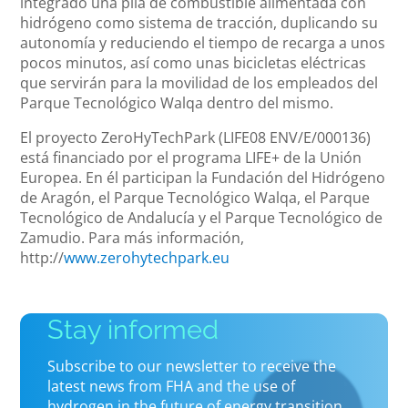
integrado una pila de combustible alimentada con
hidrógeno como sistema de tracción, duplicando su
autonomía y reduciendo el tiempo de recarga a unos
pocos minutos, así como unas bicicletas eléctricas
que servirán para la movilidad de los empleados del
Parque Tecnológico Walqa dentro del mismo.
El proyecto ZeroHyTechPark (LIFE08 ENV/E/000136)
está financiado por el programa LIFE+ de la Unión
Europea. En él participan la Fundación del Hidrógeno
de Aragón, el Parque Tecnológico Walqa, el Parque
Tecnológico de Andalucía y el Parque Tecnológico de
Zamudio. Para más información,
http://
www.zerohytechpark.eu
Stay informed
Subscribe to our newsletter to receive the
latest news from FHA and the use of
hydrogen in the future of energy transition.