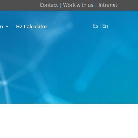
Contact
|
Work with us
|
Intranet
Es
En
on
H2 Calculator