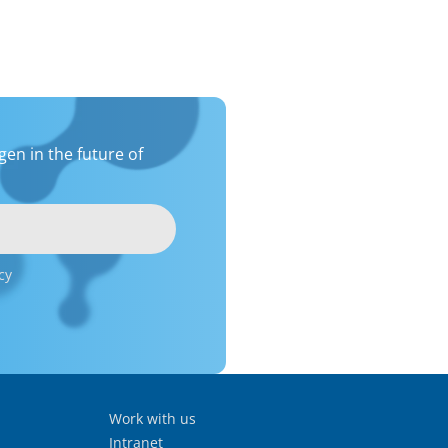
en in the future of
cy
Work with us
Intranet