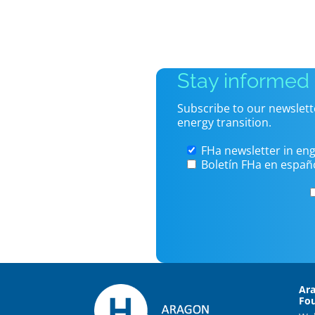
Stay informed
Subscribe to our newslett
energy transition.
FHa newsletter in eng
Boletín FHa en españ
Ar
Fo