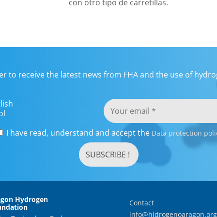
con otro tipo de carretillas.
er to receive the latest news from FHA and the use of hydrog
lish
ol
I have read, understand and accept the
Data protection poli
agon Hydrogen
Contact
undation
info@hidrogenoaragon.org