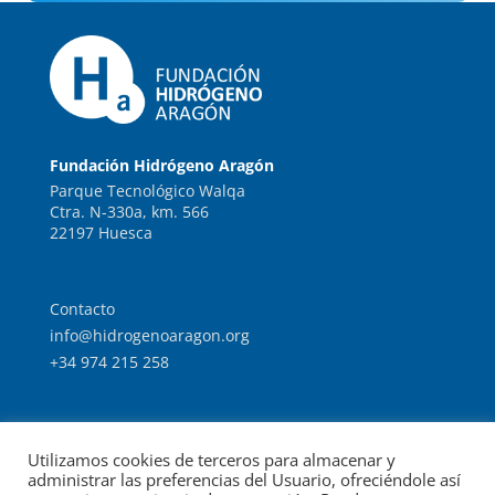
Fundación Hidrógeno Aragón
Parque Tecnológico Walqa
Ctra. N-330a, km. 566
22197 Huesca
Contacto
info@hidrogenoaragon.org
+34 974 215 258
Trabaja con nosotros
Utilizamos cookies de terceros para almacenar y
Intranet
administrar las preferencias del Usuario, ofreciéndole así