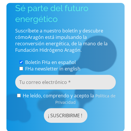
Sé parte del futuro
energético
Suscríbete a nuestro boletín y descubre
cómoAragón está impulsando la
reconversión energética, de la mano de la
Fundación Hidrógeno Aragón.
Boletín FHa en español
FHa newsletter in english
He leído, comprendo y acepto la
Política de
Privacidad