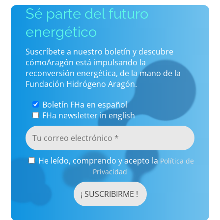
Sé parte del futuro
energético
Suscríbete a nuestro boletín y descubre
cómoAragón está impulsando la
reconversión energética, de la mano de la
Fundación Hidrógeno Aragón.
Boletín FHa en español
FHa newsletter in english
He leído, comprendo y acepto la
Política de
Privacidad