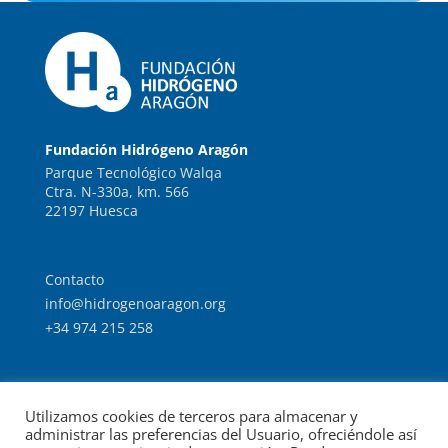
Fundación Hidrógeno Aragón
Parque Tecnológico Walqa
Ctra. N-330a, km. 566
22197 Huesca
Contacto
info@hidrogenoaragon.org
+34 974 215 258
Trabaja con nosotros
Utilizamos cookies de terceros para almacenar y
Intranet
administrar las preferencias del Usuario, ofreciéndole así