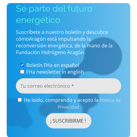
Sé parte del futuro
energético
Suscríbete a nuestro boletín y descubre
cómoAragón está impulsando la
reconversión energética, de la mano de la
Fundación Hidrógeno Aragón.
Boletín FHa en español
FHa newsletter in english
He leído, comprendo y acepto la
Política de
Privacidad