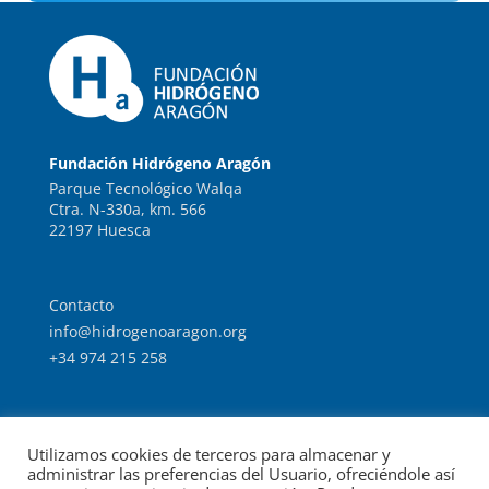
Fundación Hidrógeno Aragón
Parque Tecnológico Walqa
Ctra. N-330a, km. 566
22197 Huesca
Contacto
info@hidrogenoaragon.org
+34 974 215 258
Trabaja con nosotros
Utilizamos cookies de terceros para almacenar y
Intranet
administrar las preferencias del Usuario, ofreciéndole así