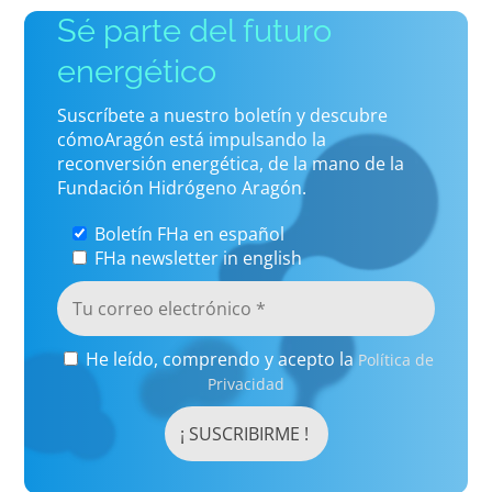
Sé parte del futuro
energético
Suscríbete a nuestro boletín y descubre
cómoAragón está impulsando la
reconversión energética, de la mano de la
Fundación Hidrógeno Aragón.
Boletín FHa en español
FHa newsletter in english
He leído, comprendo y acepto la
Política de
Privacidad