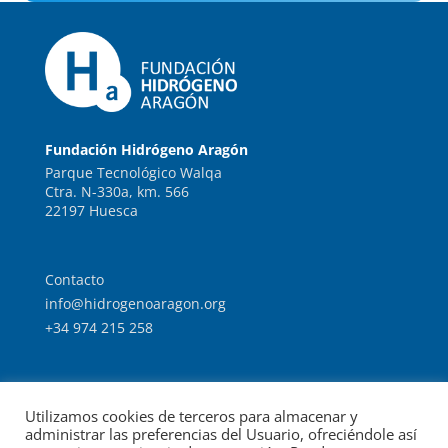
Fundación Hidrógeno Aragón
Parque Tecnológico Walqa
Ctra. N-330a, km. 566
22197 Huesca
Contacto
info@hidrogenoaragon.org
+34 974 215 258
Trabaja con nosotros
Utilizamos cookies de terceros para almacenar y
Intranet
administrar las preferencias del Usuario, ofreciéndole así