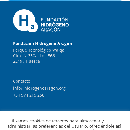
Fundación Hidrógeno Aragón
Parque Tecnológico Walqa
Ctra. N-330a, km. 566
22197 Huesca
Contacto
info@hidrogenoaragon.org
+34 974 215 258
Trabaja con nosotros
Utilizamos cookies de terceros para almacenar y
Intranet
administrar las preferencias del Usuario, ofreciéndole así