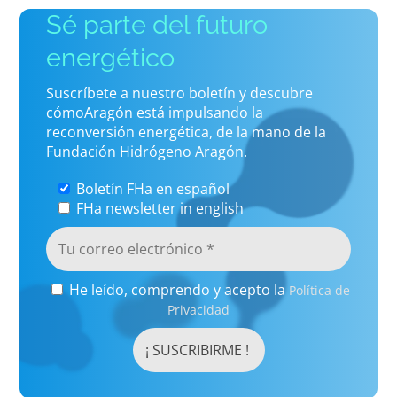
Sé parte del futuro
energético
Suscríbete a nuestro boletín y descubre
cómoAragón está impulsando la
reconversión energética, de la mano de la
Fundación Hidrógeno Aragón.
Boletín FHa en español
FHa newsletter in english
He leído, comprendo y acepto la
Política de
Privacidad