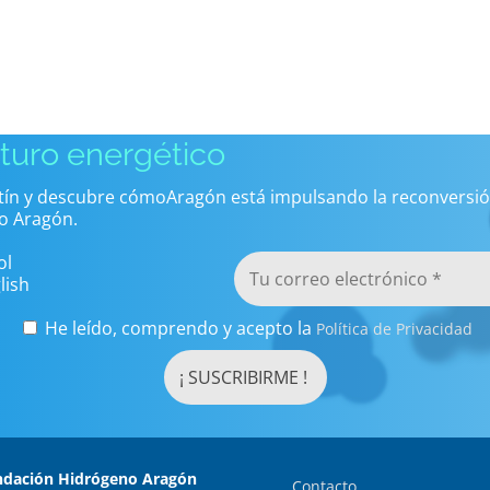
uturo energético
etín y descubre cómoAragón está impulsando la reconversió
o Aragón.
ol
lish
He leído, comprendo y acepto la
Política de Privacidad
ndación Hidrógeno Aragón
Contacto