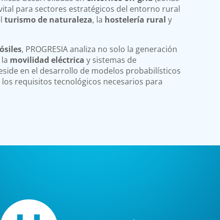
s vital para sectores estratégicos del entorno rural
el
turismo de naturaleza
, la
hostelería rural
y
ósiles
, PROGRESIA analiza no solo la generación
 la
movilidad eléctrica
y sistemas de
reside en el desarrollo de modelos probabilísticos
 los requisitos tecnológicos necesarios para