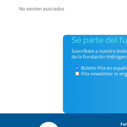
No existen asociados
Sé parte del f
Suscríbete a nuestro bol
de la Fundación Hidrógen
Boletín FHa en españ
FHa newsletter in eng
Fu