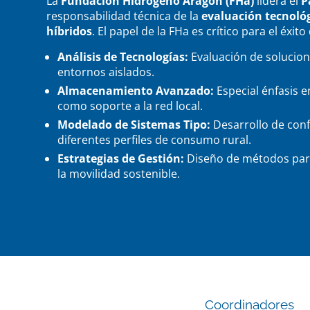
La
Fundación Hidrógeno Aragón (FHa)
lidera el
P
responsabilidad técnica de la
evaluación tecnológ
híbridos
. El papel de la FHa es crítico para el éxi
Análisis de Tecnologías:
Evaluación de solucio
entornos aislados.
Almacenamiento Avanzado:
Especial énfasis e
como soporte a la red local.
Modelado de Sistemas Tipo:
Desarrollo de conf
diferentes perfiles de consumo rural.
Estrategias de Gestión:
Diseño de métodos para 
la movilidad sostenible.
Coordinadores