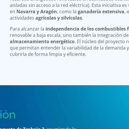
aisladas sin acceso a la red eléctrica). Esta iniciativa e
en
Navarra y Aragón
, como la
ganadería extensiva
, 
actividades
agrícolas y silvícolas
.
Para alcanzar la
independencia de los combustibles f
renovable a baja escala, sino también la integración de
almacenamiento energético
. El núcleo del proyecto 
que permitan entender la variabilidad de la demanda y
cubrirla de forma limpia y eficiente.
ión