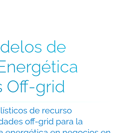
delos de
 Energética
 Off-grid
ísticos de recurso
ades off-grid para la
ia energética en negocios en