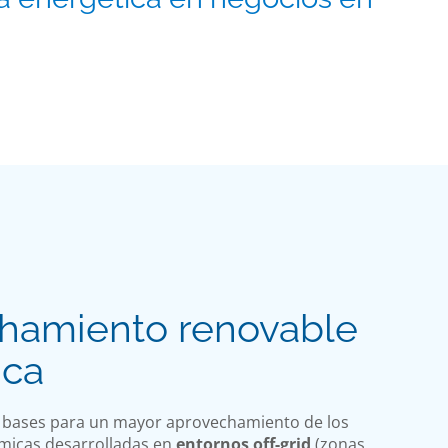
chamiento renovable
ica
s bases para un mayor aprovechamiento de los
ómicas desarrolladas en
entornos off-grid
(zonas