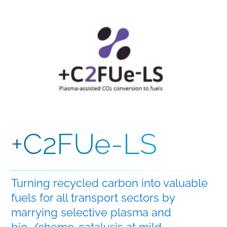
+C2FUe-LS
Turning recycled carbon into valuable
fuels for all transport sectors by
marrying selective plasma and
bio-/chemo-catalysis at mild