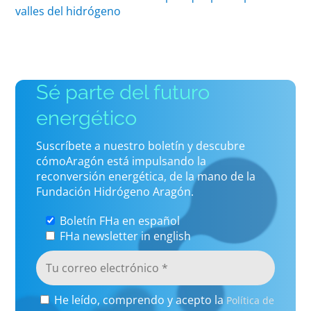
valles del hidrógeno
Sé parte del futuro
energético
Suscríbete a nuestro boletín y descubre
cómoAragón está impulsando la
reconversión energética, de la mano de la
Fundación Hidrógeno Aragón.
Boletín FHa en español
FHa newsletter in english
He leído, comprendo y acepto la
Política de