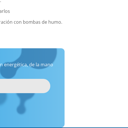
:
arlos
eración con bombas de humo.
n energética, de la mano