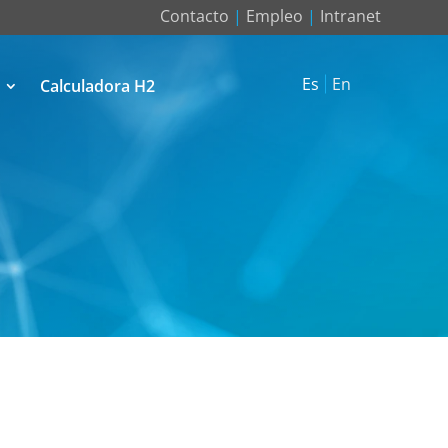
Contacto
|
Empleo
|
Intranet
Es
En
Calculadora H2