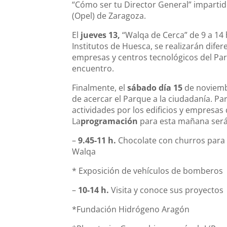
“Cómo ser tu Director General” impartido
(Opel) de Zaragoza.
El
jueves 13,
“Walqa de Cerca” de 9 a 14 h
Institutos de Huesca, se realizarán difer
empresas y centros tecnológicos del Par
encuentro.
Finalmente, el
sábado día 15
de noviemb
de acercar el Parque a la ciudadanía. Para
actividades por los edificios y empresas
La
programación
para esta mañana será 
–
9.45-11 h.
Chocolate con churros para 
Walqa
* Exposición de vehículos de bomberos
–
10-14 h.
Visita y conoce sus proyectos
*Fundación Hidrógeno Aragón