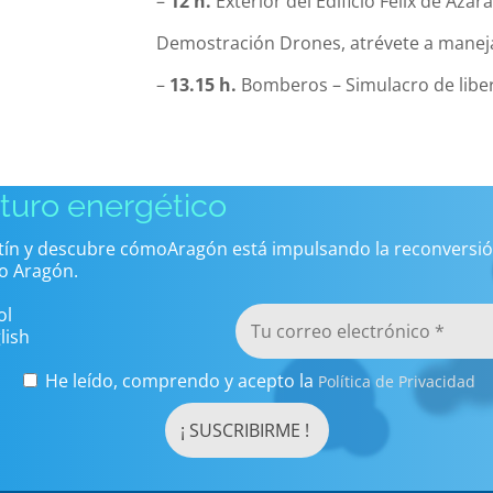
–
12 h.
Exterior del Edificio Félix de Azara
Demostración Drones, atrévete a manej
–
13.15 h.
Bomberos – Simulacro de lib
uturo energético
etín y descubre cómoAragón está impulsando la reconversió
o Aragón.
ol
lish
He leído, comprendo y acepto la
Política de Privacidad