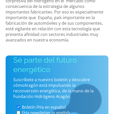
sorpresiva del hidrógeno en el mercado como
consecuencia de la estrategia de algunos
importantes fabricantes. Por eso es especialmente
importante que España, país importante en la
fabricación de automóviles y de sus componentes,
esté vigilante en relación con esta tecnología que
presenta afinidad con sectores industriales muy
avanzados en nuestra economía.
Sé parte del futuro
energético
Suscríbete a nuestro boletín y descubre
cómoAragón está impulsando la
reconversión energética, de la mano de la
Fundación Hidrógeno Aragón.
Boletín FHa en español
FHa newsletter in english