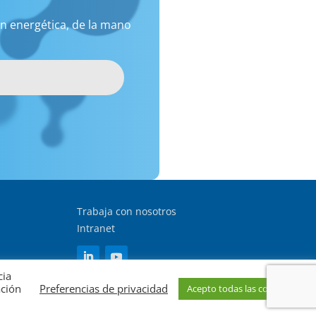
n energética, de la mano
Trabaja con nosotros
Intranet
cia
ación
Preferencias de privacidad
Acepto todas las cookies
 protección de datos
Política de cookies
|