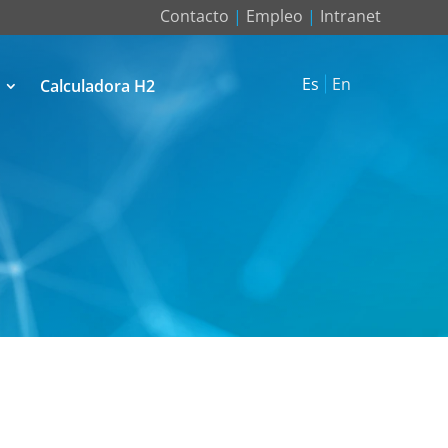
Contacto
|
Empleo
|
Intranet
Es
En
Calculadora H2