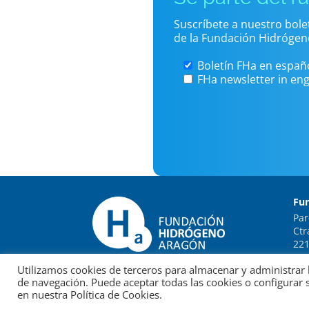
Suscríbete a nuestro bol
de la Fundación Hidrógen
Boletín FHa en españ
FHa newsletter in eng
Fu
Par
Ctr
221
Utilizamos cookies de terceros para almacenar y administrar l
de navegación. Puede aceptar todas las cookies o configurar 
en nuestra Política de Cookies.
© Fundación para el Desarrollo de las Nueva