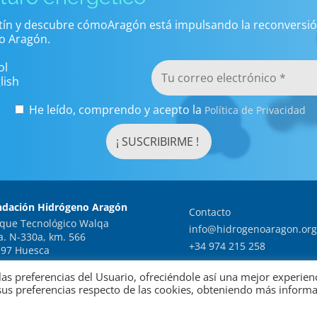
etín y descubre cómoAragón está impulsando la reconversió
o Aragón.
ol
lish
He leído, comprendo y acepto la
Política de Privacidad
ndación Hidrógeno Aragón
Contacto
que Tecnológico Walqa
info@hidrogenoaragon.org
a. N-330a, km. 566
+34 974 215 258
97 Huesca
as preferencias del Usuario, ofreciéndole así una mejor experien
sus preferencias respecto de las cookies, obteniendo más inform
Información legal
Política de
s Tecnologías del Hidrógeno en Aragón.
|
|