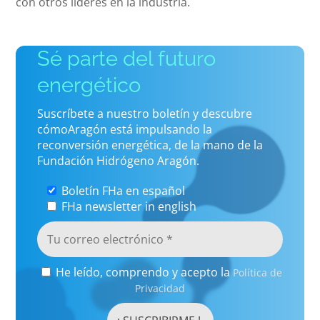
con otros líderes en la industria.
Sé parte del futuro
energético
Suscríbete a nuestro boletín y descubre
cómoAragón está impulsando la
reconversión energética, de la mano de la
Fundación Hidrógeno Aragón.
Boletín FHa en español
FHa newsletter in english
He leído, comprendo y acepto la
Política de
Privacidad