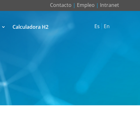
Contacto
|
Empleo
|
Intranet
Es
En
Calculadora H2