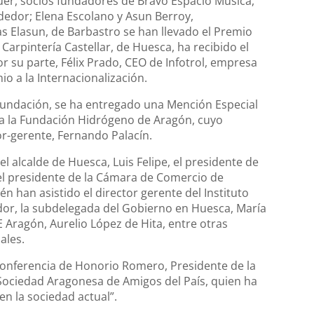
uer, socios fundadores de Bravo Espacio Música,
dedor; Elena Escolano y Asun Berroy,
Elasun, de Barbastro se han llevado el Premio
Carpintería Castellar, de Huesca, ha recibido el
or su parte, Félix Prado, CEO de Infotrol, empresa
o a la Internacionalización.
Fundación, se ha entregado una Mención Especial
 a la Fundación Hidrógeno de Aragón, cuyo
or-gerente, Fernando Palacín.
el alcalde de Huesca, Luis Felipe, el presidente de
el presidente de la Cámara de Comercio de
 han asistido el director gerente del Instituto
or, la subdelegada del Gobierno en Huesca, María
 Aragón, Aurelio López de Hita, entre otras
ales.
Conferencia de Honorio Romero, Presidente de la
 Sociedad Aragonesa de Amigos del País, quien ha
en la sociedad actual”.