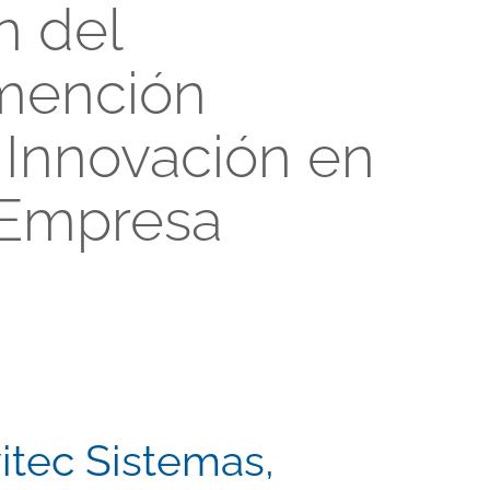
n del
mención
a Innovación en
 Empresa
itec Sistemas,