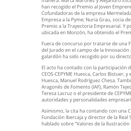
manera: Marta Martínez y Alejandro Esc
han recogido el Premio al Joven Empren
Cofundadoras de la empresa Mermeladas 
Empresa a la Pyme; Nuria Grau, socia de 
Premio a la Trayectoria Empresarial. Y p
ubicada en Monzón, ha obtenido el Premi
Fuera de concurso por tratarse de una 
del Jurado en el campo de la Innovación
galardón ha sido recogido por su direct
El acto ha contado con la participación d
CEOS-CEPYME Huesca, Carlos Bistuer, y 
Huesca, Manuel Rodríguez Chesa. También
Aragonés de Fomento (IAF), Ramón Tejed
Teresa Lacruz o el presidente de CEPYME
autoridades y personalidades empresari
Asimismo, la cita ha contando con una 
Fundación Ibercaja y director de la Real
hablado sobre “Valores de la Ilustración 