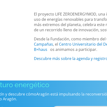
El proyecto LIFE ZEROENERGYMOD, una inic
uso de energías renovables para transf
más extremos del planeta, celebra este m
de un recorrido lleno de innovación, sos
Desde la Fundación, como miembro del 
Campañas
, el
Centro Universitario del 
B+haus
os animamos a participar.
Descubre más sobre la agenda y registr
uturo energético
etín y descubre cómoAragón está impulsando la reconversió
o Aragón.