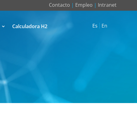
Contacto
|
Empleo
|
Intranet
Es
En
Calculadora H2