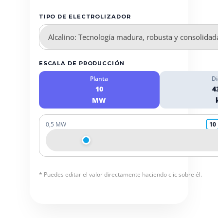
TIPO DE ELECTROLIZADOR
ESCALA DE PRODUCCIÓN
Planta
Di
10
4
MW
0,5 MW
10
* Puedes editar el valor directamente haciendo clic sobre él.