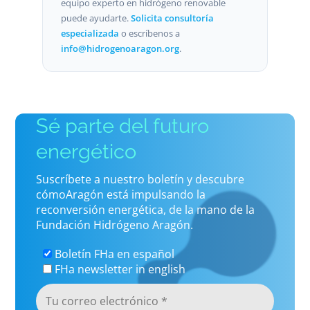
equipo experto en hidrógeno renovable
puede ayudarte.
Solicita consultoría
especializada
o escríbenos a
info@hidrogenoaragon.org
.
Sé parte del futuro
energético
Suscríbete a nuestro boletín y descubre
cómoAragón está impulsando la
reconversión energética, de la mano de la
Fundación Hidrógeno Aragón.
Boletín FHa en español
FHa newsletter in english