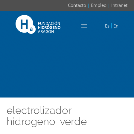
Contacto
|
Empleo
|
Intranet
Es
En
electrolizador-
hidrogeno-verde