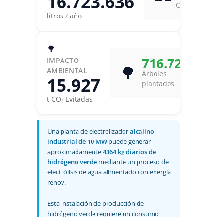
16.723.636
Olímpicas
litros / año
🌳
716.727
IMPACTO
🌳
AMBIENTAL
Árboles
15.927
plantados
t CO₂ Evitadas
Una planta de electrolizador
alcalino
industrial de 10 MW
puede generar
aproximadamente
4364 kg diarios de
hidrógeno verde
mediante un proceso de
electrólisis de agua alimentado con energía
renov.
Esta instalación de producción de
hidrógeno verde requiere un consumo