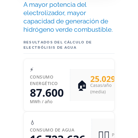
A mayor potencia del
electrolizador, mayor
capacidad de generación de
hidrógeno verde combustible.
RESULTADOS DEL CÁLCULO DE
ELECTRÓLISIS DE AGUA
⚡
25.029
CONSUMO
🏠
ENERGÉTICO
Casas/año
87.600
(media)
MWh / año
💧
6.7
CONSUMO DE AGUA
🏊‍♀️
Piscinas