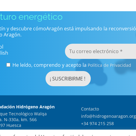
uturo energético
etín y descubre cómoAragón está impulsando la reconversió
o Aragón.
ol
lish
He leído, comprendo y acepto la
Política de Privacidad
ndación Hidrógeno Aragón
Contacto
que Tecnológico Walqa
info@hidrogenoaragon.org
a. N-330a, km. 566
+34 974 215 258
97 Huesca