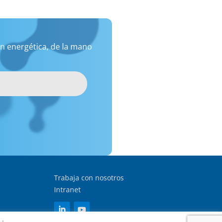
n energética, de la mano
Trabaja con nosotros
Intranet