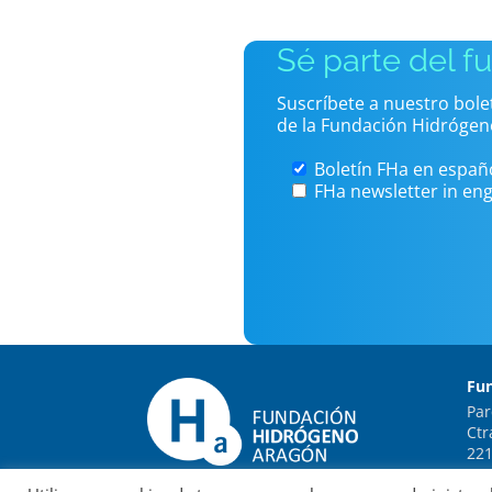
Sé parte del f
Suscríbete a nuestro bol
de la Fundación Hidrógen
Boletín FHa en españ
FHa newsletter in eng
Fu
Par
Ctr
221