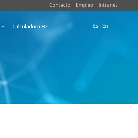
Contacto
|
Empleo
|
Intranet
Es
En
Calculadora H2