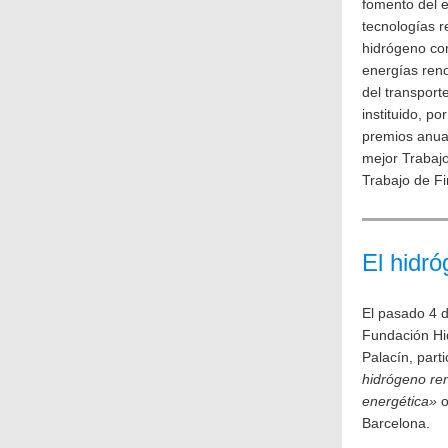
fomento del e
tecnologías r
hidrógeno com
energías reno
del transport
instituido, po
premios anual
mejor Trabajo
Trabajo de F
El hidró
El pasado 4 de
Fundación Hi
Palacín, part
hidrógeno ren
energética»
o
Barcelona.