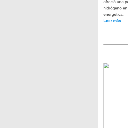
ofreció una p
hidrógeno en l
energética.
Leer más